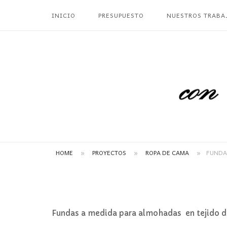
Ir
INICIO
PRESUPUESTO
NUESTROS TRABA
al
contenido
Inicio
HOME
»
PROYECTOS
»
ROPA DE CAMA
»
FUNDA
Fundas a medida para almohadas en tejido d