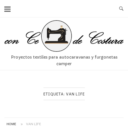
Ir
al
contenido
Inicio
Proyectos textiles para autocaravanas y furgonetas
camper
ETIQUETA:
VAN LIFE
HOME
»
VAN LIFE