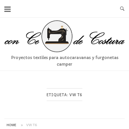
Ir
al
contenido
Inicio
Proyectos textiles para autocaravanas y furgonetas
camper
ETIQUETA:
VW T6
HOME
»
VW T6