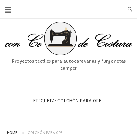
Ir
al
contenido
Inicio
Proyectos textiles para autocaravanas y furgonetas
camper
ETIQUETA:
COLCHÓN PARA OPEL
HOME
»
COLCHÓN PARA OPEL